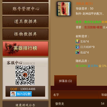
消耗品 (配方)
等级需求：50
制作-龙神战甲的配方。
使用：
教你学会制作
龙
需要：
生活技能-锻造
(Lv
材料需求：
玄铁
*4
日月精粹
*9
焦碳
*4
随机品质：
绿:100%
蓝:0.5%
金:1%
掉落自 (
1
)
QQ群：
130014486
名字
等级
骸骨龙
54