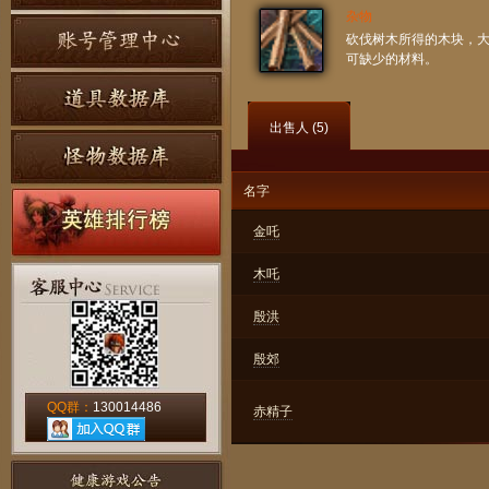
杂物
砍伐树木所得的木块，
可缺少的材料。
出售人 (
5
)
名字
金吒
木吒
殷洪
殷郊
QQ群：
130014486
赤精子