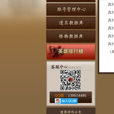
真
真
真
真
真
真
《
QQ群：
130014486