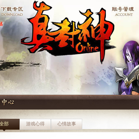
全部
游戏心得
心情故事